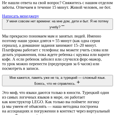
Не нашли ответа на свой вопрос? Свяжитесь с нашим отделом
заботы. Отвечаем в течение 15 минут. Живой человек, не бот.
Написать менеджеру
У меня совсем нет времени: на мне дом, дети и быт. Я не потяну
учебу?
Мы прекрасно понимаем мам и занятых людей. Именно
поэтому наши уроки длятся ≈ 55 минут (как одна серия
сериала), а домашние задания занимают 15–20 минут.
Платформа работает с телефона: вы можете учить слова или
делать упражнения, пока ждете ребенка с кружка или варите
кофе. А если ребенок заболел или случился форс-мажор,
то урок можно перенести (предупредив за 6 часов) или
посмотреть в записи.
Мне кажется, память уже не та, а турецкий — сложный язык.
Боюсь, что не справлюсь.
Это миф, что языки даются только в юности. Турецкий один
из самых логичных языков в мире, он работает
как конструктор LEGO. Как только вы поймете логику
(а мы умеем её объяснять — наша методика построена
на ассоциациях и погружении в контекст через виртуальный