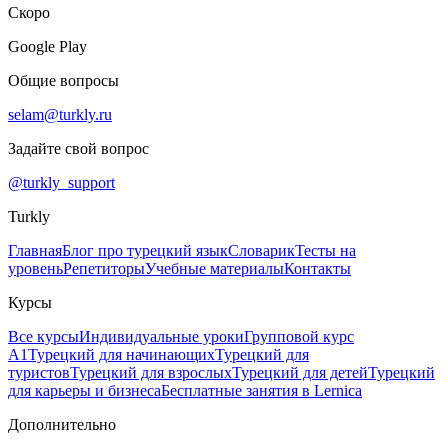
Скоро
Google Play
Общие вопросы
selam@turkly.ru
Задайте свой вопрос
@turkly_support
Turkly
Главная
Блог про турецкий язык
Словарик
Тесты на
уровень
Репетиторы
Учебные материалы
Контакты
Курсы
Все курсы
Индивидуальные уроки
Групповой курс
А1
Турецкий для начинающих
Турецкий для
туристов
Турецкий для взрослых
Турецкий для детей
Турецкий
для карьеры и бизнеса
Бесплатные занятия в Lernica
Дополнительно