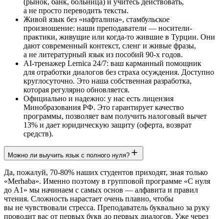
(рынок, банк, больница) и учитесь действовать,
а не просто переводить тексты.
Живой язык без «нафталина», стамбульское
произношение: наши преподаватели — носители-
практики, живущие или когда-то жившие в Турции. Они
дают современный контекст, сленг и живые фразы,
а не литературный язык из пособий 90-х годов.
AI-тренажер Lernica 24/7: ваш карманный помощник
для отработки диалогов без страха осуждения. Доступно
круглосуточно. Это наша собственная разработка,
которая регулярно обновляется.
Официально и надежно: у нас есть лицензия
Минобразования РФ. Это гарантирует качество
программы, позволяет вам получить налоговый вычет
13% и дает юридическую защиту (оферта, возврат
средств).
Можно ли выучить язык с полного нуля?
Да, пожалуй, 70-80% наших студентов приходят, зная только
«Merhaba». Именно поэтому в групповой программе «С нуля
до А1» мы начинаем с самых основ — алфавита и правил
чтения. Сложность нарастает очень плавно, чтобы
вы не чувствовали стресса. Преподаватель буквально за руку
проводит вас от первых букв до первых диалогов. Уже через