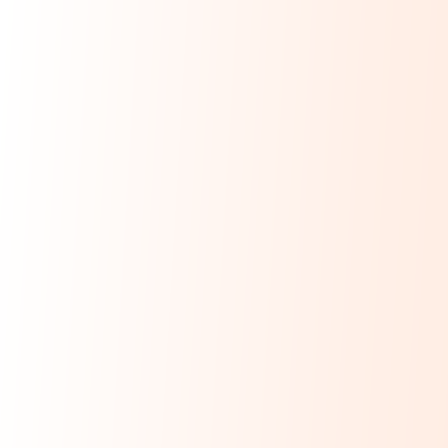
Turkly
Программы
Методика
Учебные материалы
Блог
Контакты
Записаться на урок
Записаться
Записаться на урок
Turkly