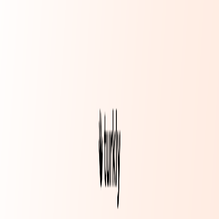
Проверьте свой турецкий и получите рекомендации
по обучению
Проверить бесплатно
bahis
Перевод
bahis
—
спор
Также:
Обсуждение разных точек зрения по какому-либо
вопросу
Часть речи
существительное
Транскрипция