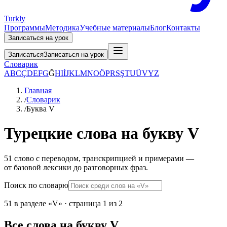
Turkly
Программы
Методика
Учебные материалы
Блог
Контакты
Записаться на урок
Записаться
Записаться на урок
Словарик
A
B
C
Ç
D
E
F
G
Ğ
H
I
İ
J
K
L
M
N
O
Ö
P
R
S
Ş
T
U
Ü
V
Y
Z
Главная
/
Словарик
/
Буква V
Турецкие слова на букву V
51 слово с переводом, транскрипцией и примерами —
от базовой лексики до разговорных фраз.
Поиск по словарю
51 в разделе «V» · страница 1 из 2
Все слова на букву V