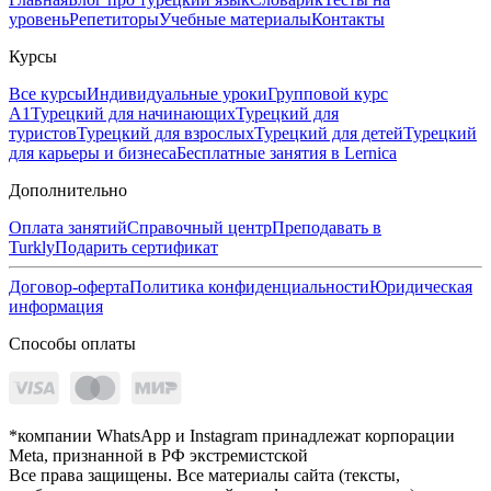
уровень
Репетиторы
Учебные материалы
Контакты
Курсы
Все курсы
Индивидуальные уроки
Групповой курс
А1
Турецкий для начинающих
Турецкий для
туристов
Турецкий для взрослых
Турецкий для детей
Турецкий
для карьеры и бизнеса
Бесплатные занятия в Lernica
Дополнительно
Оплата занятий
Справочный центр
Преподавать в
Turkly
Подарить сертификат
Договор-оферта
Политика конфиденциальности
Юридическая
информация
Способы оплаты
*компании WhatsApp и Instagram принадлежат корпорации
Meta, признанной в РФ экстремистской
Все права защищены. Все материалы сайта (тексты,