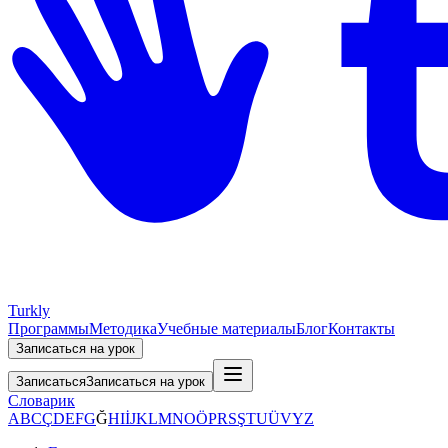
Turkly
Программы
Методика
Учебные материалы
Блог
Контакты
Записаться на урок
Записаться
Записаться на урок
Словарик
A
B
C
Ç
D
E
F
G
Ğ
H
I
İ
J
K
L
M
N
O
Ö
P
R
S
Ş
T
U
Ü
V
Y
Z