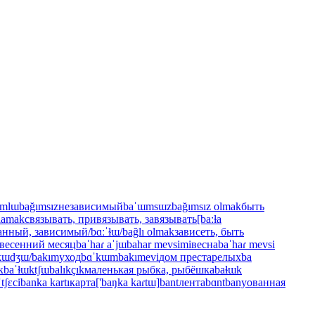
ɯmlɯ
bağımsız
независимый
baˈɯmsɯz
bağımsız olmak
быть
lamak
связывать, привязывать, завязывать
[baːɫa
занный, зависимый
/bɑːˈɫɯ/
bağlı olmak
зависеть, быть
весенний месяц
baˈhaɾ aˈjɯ
bahar mevsimi
весна
baˈhaɾ mevsi
kɯdʒɯ/
bakım
уход
bɑˈkɯm
bakımevi
дом престарелых
ba
к
baˈɫɯktʃɯ
balıkçık
маленькая рыбка, рыбёшка
baɫɯk
tʃɛci
banka kartı
карта
['baŋka kaɾtɯ]
bant
лента
bɑnt
banyo
ванная