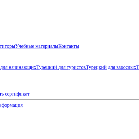
титоры
Учебные материалы
Контакты
 для начинающих
Турецкий для туристов
Турецкий для взрослых
Т
ть сертификат
нформация