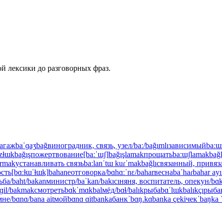
й лексики до разговорных фраз.
агаж
baˈɡaʒ
bağ
виноградник, связь, узел
/baː/
bağımlı
зависимый
baː
zɫɯk
bağış
пожертвование
[baːˈɯʃ]
bağışlamak
прощать
baːɯʃlamak
bağ
urmak
устанавливать связь
baːlanˈtɯ kuɾˈmak
bağlı
связанный, привя
ость
[bɑːɫɯˈɫɯk]
bahane
отговорка
/bɑhɑːˈnɛ/
bahar
весна
baˈhaɾ
bahar ayı
ьба
/baht/
bakan
министр
/baˈkan/
bakıcı
няня, воспитатель, опекун
/bɑ
ɡil/
bakmak
смотреть
bɑkˈmɑk
bal
мёд
/bɑɫ/
balık
рыба
bɑˈlɯk
balıkçı
рыба
мне
/bɑnɑ/
bana ait
мой
bɑnɑ ɑit
banka
банк
ˈbɑŋ.kɑ
banka çeki
чек
ˈbaŋka ˈ