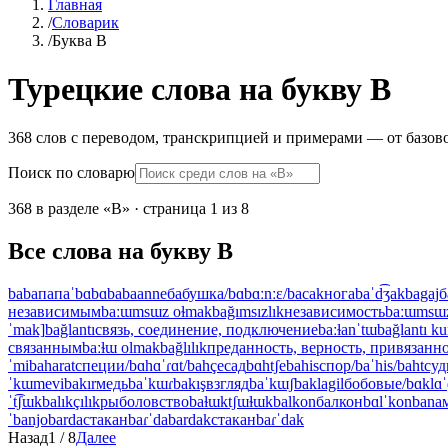
Главная
/
Словарик
/
Буква B
Турецкие слова на букву B
368 слов с переводом, транскрипцией и примерами — от базово
Поиск по словарю
368 в разделе «B» · страница 1 из 8
Все слова на букву B
baba
папа
ˈbɑbɑ
babaanne
бабушка
/bɑbɑːnːɛ/
bacak
нога
baˈd͡ʒak
bagaj
б
независимым
baːɯmsɯz oɫmak
bağımsızlık
независимость
baːɯmsɯ
ˈmak]
bağlantı
связь, соединение, подключение
baːɫanˈtɯ
bağlantı k
связанным
baːɫɯ olmak
bağlılık
преданность, верность, привязанн
ˈmi
baharat
специи
/bɑhɑˈɾɑt/
bahçe
сад
bɑhtʃe
bahis
спор
/baˈhis/
baht
суд
ˈkɯmevi
bakır
медь
baˈkɯɾ
bakış
взгляд
baˈkɯʃ
baklagil
бобовые
/bɑklɑˈ
ˈt͡ʃɯk
balıkçılık
рыболовство
baɫɯktʃɯɫɯk
balkon
балкон
bɑlˈkon
bana
ˈbanjo
barda
стакан
baɾˈda
bardak
стакан
baɾˈdak
Назад
1
/
8
Далее