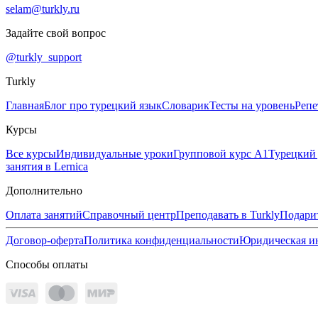
selam@turkly.ru
Задайте свой вопрос
@turkly_support
Turkly
Главная
Блог про турецкий язык
Словарик
Тесты на уровень
Репе
Курсы
Все курсы
Индивидуальные уроки
Групповой курс А1
Турецкий
занятия в Lernica
Дополнительно
Оплата занятий
Справочный центр
Преподавать в Turkly
Подари
Договор-оферта
Политика конфиденциальности
Юридическая и
Способы оплаты