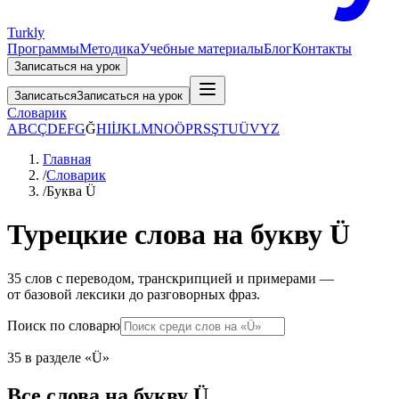
Turkly
Программы
Методика
Учебные материалы
Блог
Контакты
Записаться на урок
Записаться
Записаться на урок
Словарик
A
B
C
Ç
D
E
F
G
Ğ
H
I
İ
J
K
L
M
N
O
Ö
P
R
S
Ş
T
U
Ü
V
Y
Z
Главная
/
Словарик
/
Буква Ü
Турецкие слова на букву Ü
35 слов с переводом, транскрипцией и примерами —
от базовой лексики до разговорных фраз.
Поиск по словарю
35 в разделе «Ü»
Все слова на букву Ü