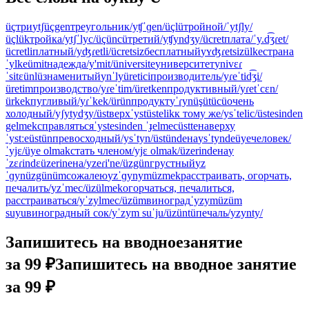
üç
три
ytʃ
üçgen
треугольник
/yʧˈɡen/
üçlü
тройной
/ˈytʃly/
üçlük
тройка
/ytʃˈlyc/
üçüncü
третий
/yʧyndʒy/
ücret
плата
/ˈy.d͡ʒɾet/
ücretli
платный
/yʤɾetli/
ücretsiz
бесплатный
yʏʤɾetsiz
ülke
страна
ˈylke
ümit
надежда
/y'mit/
üniversite
университет
ynivɛɾ
ˈsitɛ
ünlü
знаменитый
ynˈly
üretici
производитель
/yɾeˈtid͡ʒi/
üretim
производство
/yɾeˈtim/
üretken
продуктивный
/yɾetˈcɛn/
ürkek
пугливый
/yɾˈkek/
ürün
продукт
yˈɾyn
üşütücü
очень
холодный
/yʃytydʒy/
üst
верх
ˈyst
üstelik
к тому же
/ysˈtelic/
üstesinden
gelmek
справляться
ˈystesinden ˈɟelmec
üstte
наверху
ˈystːe
üstün
превосходный
/ysˈtyn/
üstünde
на
ysˈtynde
üye
человек
/
ˈyjɛ/
üye olmak
стать членом
/yjɛ olmak/
üzerinde
на
y
ˈzɛɾindɛ
üzerine
на
/yzeɾi'ne/
üzgün
грустный
yz
ˈɡyn
üzgünüm
сожалею
yzˈɡynym
üzmek
расстраивать, огорчать,
печалить
/yzˈmec/
üzülmek
огорчаться, печалиться,
расстраиваться
/yˈzylmec/
üzüm
виноград
ˈyzym
üzüm
suyu
виноградный сок
/yˈzym suˈju/
üzüntü
печаль
/yzynty/
Запишитесь на вводное
занятие
за 99 ₽
Запишитесь на вводное занятие
за 99 ₽