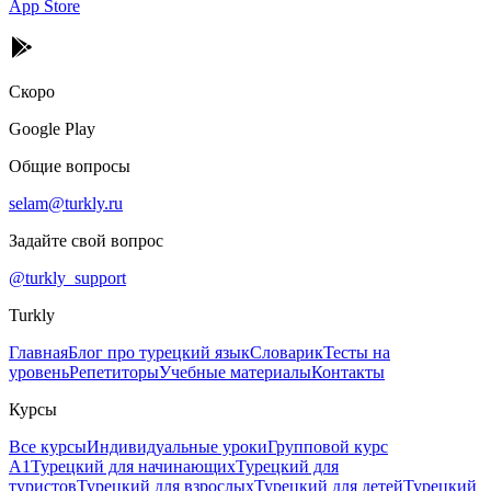
App Store
Скоро
Google Play
Общие вопросы
selam@turkly.ru
Задайте свой вопрос
@turkly_support
Turkly
Главная
Блог про турецкий язык
Словарик
Тесты на
уровень
Репетиторы
Учебные материалы
Контакты
Курсы
Все курсы
Индивидуальные уроки
Групповой курс
А1
Турецкий для начинающих
Турецкий для
туристов
Турецкий для взрослых
Турецкий для детей
Турецкий