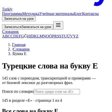
Turkly
Программы
Методика
Учебные материалы
Блог
Контакты
Записаться на урок
Записаться
Записаться на урок
Словарик
A
B
C
Ç
D
E
F
G
Ğ
H
I
İ
J
K
L
M
N
O
Ö
P
R
S
Ş
T
U
Ü
V
Y
Z
Главная
/
Словарик
/
Буква E
Турецкие слова на букву E
145 слов с переводом, транскрипцией и примерами —
от базовой лексики до разговорных фраз.
Поиск по словарю
145 в разделе «E» · страница 1 из 4
Все слова на букву E