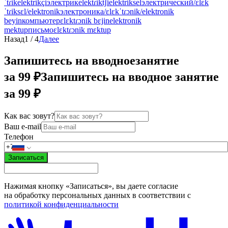
ˈtɾik
elektrikçi
электрик
elektɾikt͡ʃi
elektriksel
электрический
/ɛlɛk
ˈtɾiksɛl/
elektronik
электроника
/ɛlɛkˈtɾɔnik/
elektronik
beyin
компьютер
ɛlɛktɾɔnik bɛjin
elektronik
mektup
письмо
ɛlɛktɾɔnik mɛktup
Назад
1
/
4
Далее
Запишитесь на вводное
занятие
за 99 ₽
Запишитесь на вводное занятие
за 99 ₽
Как вас зовут?
Ваш e-mail
Телефон
Записаться
Нажимая кнопку «Записаться», вы даете согласие
на обработку персональных данных в соответствии с
политикой конфиденциальности