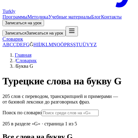
Turkly
Программы
Методика
Учебные материалы
Блог
Контакты
Записаться на урок
Записаться
Записаться на урок
Словарик
A
B
C
Ç
D
E
F
G
Ğ
H
I
İ
J
K
L
M
N
O
Ö
P
R
S
Ş
T
U
Ü
V
Y
Z
Главная
/
Словарик
/
Буква G
Турецкие слова на букву G
205 слов с переводом, транскрипцией и примерами —
от базовой лексики до разговорных фраз.
Поиск по словарю
205 в разделе «G» · страница 1 из 5
Все слова на букву G