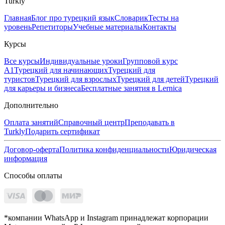
Turkly
Главная
Блог про турецкий язык
Словарик
Тесты на
уровень
Репетиторы
Учебные материалы
Контакты
Курсы
Все курсы
Индивидуальные уроки
Групповой курс
А1
Турецкий для начинающих
Турецкий для
туристов
Турецкий для взрослых
Турецкий для детей
Турецкий
для карьеры и бизнеса
Бесплатные занятия в Lernica
Дополнительно
Оплата занятий
Справочный центр
Преподавать в
Turkly
Подарить сертификат
Договор-оферта
Политика конфиденциальности
Юридическая
информация
Способы оплаты
*компании WhatsApp и Instagram принадлежат корпорации